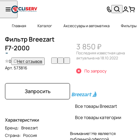
Главная
Каталог
Аксессуары и автоматика
Фильтры
Фильтр Breezart
3 850 ₽
F
7-2000
Последняя известная цена
актуальна на 18.10.2022
0
Нет отзывов
Арт.
573816
По запросу
Запросить
Все товары Breezart
Все товары категории
Характеристики
Бренд
:
Breezart
Внимание! Не является
Страна
:
Россия
публичной офертой.