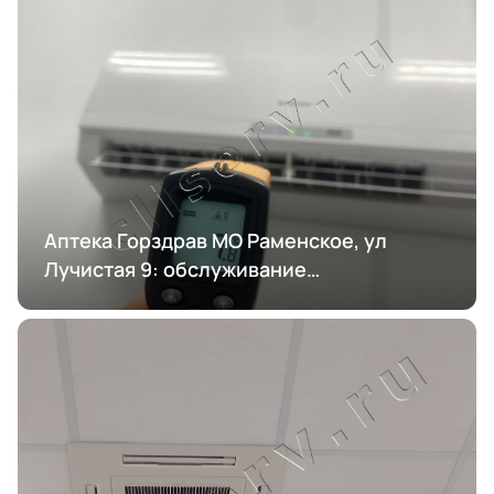
Аптека Горздрав МО Раменское, ул
Лучистая 9: обслуживание
кондиционирования