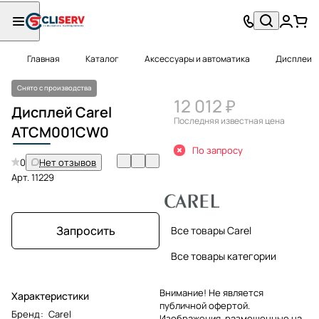
Главная
Каталог
Аксессуары и автоматика
Дисплеи
Снято с производства
12 012 ₽
Дисплей Carel
Последняя известная цена
ATCM
001CW0
По запросу
0
Нет отзывов
Арт.
11229
Запросить
Все товары Carel
Все товары категории
Внимание! Не является
Характеристики
публичной офертой.
Бренд
:
Carel
Изображения, размещенные на