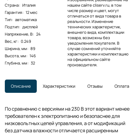
Страна
:
Италия
нашем сайте cliserv.ru, в том
числе размер и цвет, могут
Гарантия
:
12 мес
отличаться от вида товара в
Тип
:
автоматика
реальности. Изменение
Подтип
:
дисплей
технических характеристик,
внешнего вида, комплектации
Напряжение, В
:
24
товара, возможны без
Вес, кг
:
0.249
уведомления покупателя. В
Ширина, мм
:
89
случае сомнений уточняйте
характеристики и комплектацию
Высота, мм
:
146
на официальном сайте
Глубина, мм
:
32
производителя.
Описание
Характеристики
Отзывы
Оплата
По сравнению с версиями на 230 В этот вариант менее
требователен к электропитанию и безопаснее для
низковольтных цепей управления, а от модификаций
без датчика влажности отличается расширенным