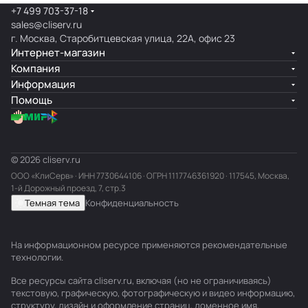
+7 499 703-37-18
sales@cliserv.ru
г. Москва, Старобитцевская улица, 22А, офис 23
Интернет-магазин
Компания
Информация
Помощь
© 2026 cliserv.ru
ООО «КлиСерв» · ИНН
7730644106
· ОГРН 1117746361920 · 117545, Москва,
1-й Дорожный проезд, 7, стр.3
Темная тема
Конфиденциальность
На информационном ресурсе применяются
рекомендательные
технологии
.
Все ресурсы сайта cliserv.ru, включая (но не ограничиваясь)
текстовую, графическую, фотографическую и видео информацию,
структуру, дизайн и оформление страниц, доменное имя,