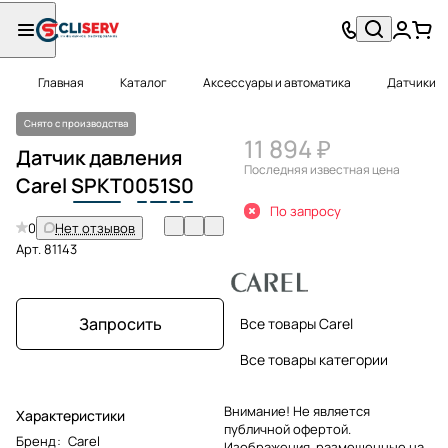
Главная
Каталог
Аксессуары и автоматика
Датчики
Снято с производства
11 894 ₽
Датчик давления
Последняя известная цена
Carel
SPKT
0
0
51
S
0
По запросу
0
Нет отзывов
Арт.
81143
Запросить
Все товары Carel
Все товары категории
Внимание! Не является
Характеристики
публичной офертой.
Бренд
:
Carel
Изображения, размещенные на