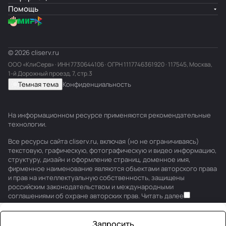
Помощь
© 2026 cliserv.ru
ООО «КлиСерв» · ИНН
7730644106
· ОГРН 1117746361920 · 117545, Москва,
1-й Дорожный проезд, 7, стр.3
Темная тема
Конфиденциальность
На информационном ресурсе применяются
рекомендательные
технологии
.
Все ресурсы сайта cliserv.ru, включая (но не ограничиваясь)
текстовую, графическую, фотографическую и видео информацию,
структуру, дизайн и оформление страниц, доменное имя,
фирменное наименование являются объектами авторского права
и прав на интеллектуальную собственность, защищены
российским законодательством и международными
соглашениями об охране авторских прав.
Читать далее
Запросить