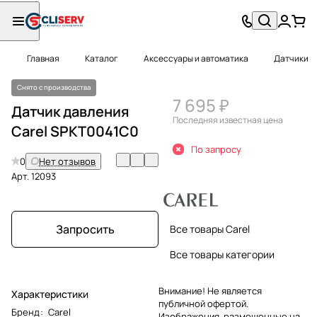
Главная
Каталог
Аксессуары и автоматика
Датчики
Снято с производства
7 695 ₽
Датчик давления
Последняя известная цена
Carel SPKT0041C0
По запросу
0
Нет отзывов
Арт.
12093
Запросить
Все товары Carel
Все товары категории
Внимание! Не является
Характеристики
публичной офертой.
Бренд
:
Carel
Изображения, размещенные на