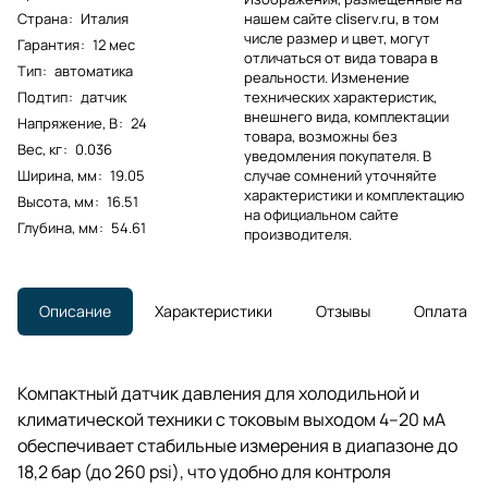
Страна
:
Италия
нашем сайте cliserv.ru, в том
числе размер и цвет, могут
Гарантия
:
12 мес
отличаться от вида товара в
Тип
:
автоматика
реальности. Изменение
Подтип
:
датчик
технических характеристик,
внешнего вида, комплектации
Напряжение, В
:
24
товара, возможны без
Вес, кг
:
0.036
уведомления покупателя. В
Ширина, мм
:
19.05
случае сомнений уточняйте
характеристики и комплектацию
Высота, мм
:
16.51
на официальном сайте
Глубина, мм
:
54.61
производителя.
Описание
Характеристики
Отзывы
Оплата
Компактный датчик давления для холодильной и
климатической техники с токовым выходом 4–20 мА
обеспечивает стабильные измерения в диапазоне до
18,2 бар (до 260 psi), что удобно для контроля