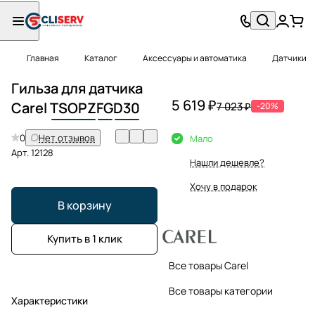
Главная
Каталог
Аксессуары и автоматика
Датчики
Гильза для датчика
5 619 ₽
Carel
TSOPZ
FG
D30
7 023 ₽
-20%
0
Нет отзывов
Мало
Арт.
12128
Нашли дешевле?
Хочу в подарок
В корзину
Купить в 1 клик
Все товары Carel
Все товары категории
Характеристики