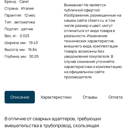
Бренд
:
Carel
Внимание! Не является
Страна
:
Италия
публичной офертой.
Гарантия
:
12 мес
Изображения, размещенные на
нашем сайте cliserv.ru, в том
Тип
:
автоматика
числе размер и цвет, могут
Подтип
:
датчик
отличаться от вида товара в
Вес, кг
:
0.023
реальности. Изменение
технических характеристик,
Ширина, мм
:
19.43
внешнего вида, комплектации
Высота, мм
:
16.84
товара, возможны без
Глубина, мм
:
30.05
уведомления покупателя. В
случае сомнений уточняйте
характеристики и комплектацию
на официальном сайте
производителя.
Описание
Характеристики
Отзывы
Оплата
В отличие от сварных адаптеров, требующих
вмешательства в трубопровод, скользящая