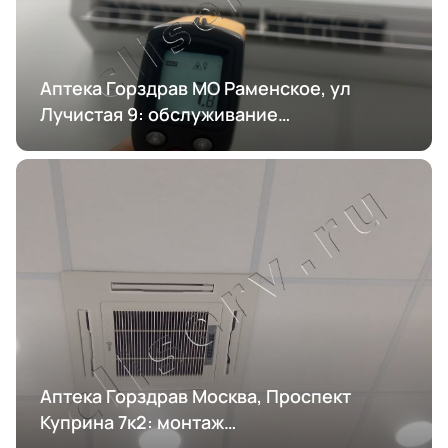
Аптека Горздрав МО Раменское, ул
Лучистая 9: обслуживание
кондиционирования
Аптека Горздрав Москва, Проспект
Куприна 7к2: монтаж
кондиционирования