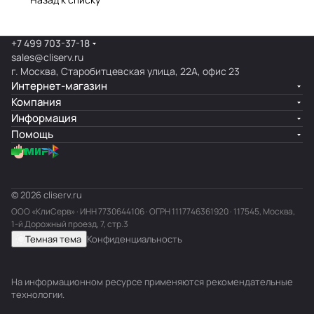
+7 499 703-37-18
sales@cliserv.ru
г. Москва, Старобитцевская улица, 22А, офис 23
Интернет-магазин
Компания
Информация
Помощь
© 2026 cliserv.ru
ООО «КлиСерв» · ИНН
7730644106
· ОГРН 1117746361920 · 117545, Москва,
1-й Дорожный проезд, 7, стр.3
Темная тема
Конфиденциальность
На информационном ресурсе применяются
рекомендательные
технологии
.