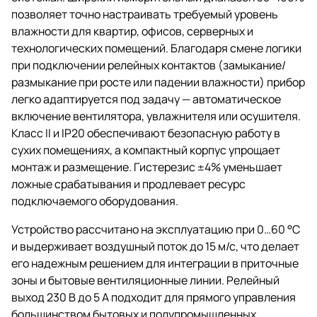
позволяет точно настраивать требуемый уровень
влажности для квартир, офисов, серверных и
технологических помещений. Благодаря смене логики
при подключении релейных контактов (замыкание/
размыкание при росте или падении влажности) прибор
легко адаптируется под задачу — автоматическое
включение вентилятора, увлажнителя или осушителя.
Класс II и IP20 обеспечивают безопасную работу в
сухих помещениях, а компактный корпус упрощает
монтаж и размещение. Гистерезис ±4% уменьшает
ложные срабатывания и продлевает ресурс
подключаемого оборудования.
Устройство рассчитано на эксплуатацию при 0…60 °C
и выдерживает воздушный поток до 15 м/с, что делает
его надежным решением для интеграции в приточные
зоны и бытовые вентиляционные линии. Релейный
выход 230 В до 5 А подходит для прямого управления
большинством бытовых и полупромышленных