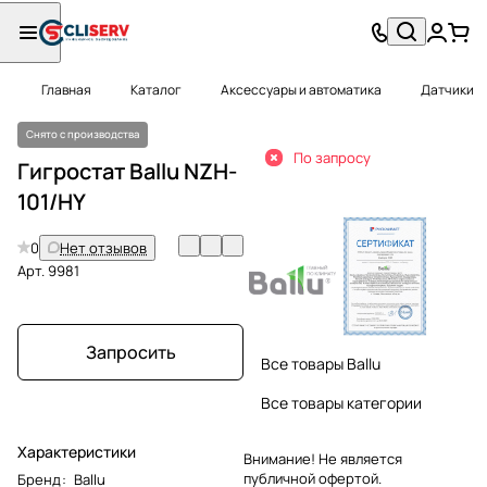
Главная
Каталог
Аксессуары и автоматика
Датчики
Снято с производства
По запросу
Гигростат Ballu NZH-
101/HY
0
Нет отзывов
Арт.
9981
Запросить
Все товары Ballu
Все товары категории
Характеристики
Внимание! Не является
публичной офертой.
Бренд
:
Ballu