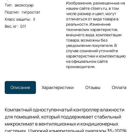
Изображения, размещенные на
Тип
:
аксессуар
нашем сайте cliserv.ru, в том
Подтип
:
гигростат
числе размер и цвет, могут
отличаться от вида товара в
Класс защиты
:
II
реальности. Изменение
Вес, кг
:
0.11
технических характеристик,
внешнего вида, комплектации
товара, возможны без
уведомления покупателя. В
случае сомнений уточняйте
характеристики и комплектацию
на официальном сайте
производителя.
Описание
Характеристики
Отзывы
Оплата
Компактный одноступенчатый контроллер влажности
для помещений, который поддерживает стабильный
микроклимат в вентиляционных и кондиционерных
системах. Широкий измерительный диапазон 35–100%