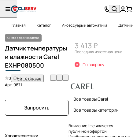
Главная
Каталог
Аксессуары и автоматика
Датчики
Снято с производства
3 413 ₽
Датчик температуры
Последняя известная цена
и влажности Carel
EXHP
080500
По запросу
0
Нет отзывов
Арт.
9671
Все товары Carel
Запросить
Все товары категории
Внимание! Не является
публичной офертой.
Характеристики
Изображения, размещенные на