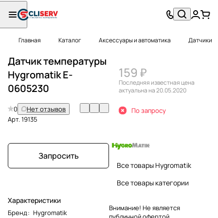
Главная
Каталог
Аксессуары и автоматика
Датчики
Датчик температуры
159 ₽
Hygromatik E-
Последняя известная цена
0605230
актуальна на 20.05.2020
0
Нет отзывов
По запросу
Арт.
19135
Запросить
Все товары Hygromatik
Все товары категории
Характеристики
Внимание! Не является
Бренд
:
Hygromatik
публичной офертой.