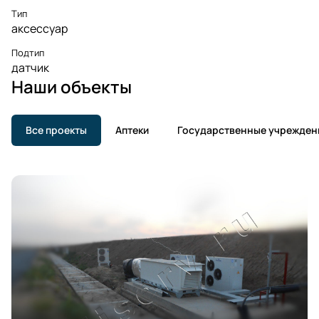
Тип
аксессуар
Подтип
датчик
Наши объекты
Все проекты
Аптеки
Государственные учрежден