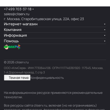
+7 499 703-37-18
sales@cliserv.ru
г. Москва, Старобитцевская улица, 22А, офис 23
Интернет-магазин
Компания
Информация
Помощь
© 2026 cliserv.ru
ООО «КлиСерв» · ИНН
7730644106
· ОГРН 1117746361920 · 117545, Москва,
1-й Дорожный проезд, 7, стр.3
Темная тема
Конфиденциальность
На информационном ресурсе применяются
рекомендательные
технологии
.
Все ресурсы сайта cliserv.ru, включая (но не ограничиваясь)
текстовую, графическую, фотографическую и видео информацию,