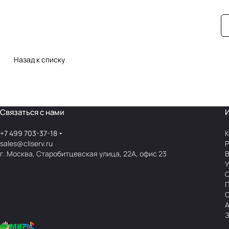
Назад к списку
Связаться с нами
+7 499 703-37-18
К
sales@cliserv.ru
Р
г. Москва, Старобитцевская улица, 22А, офис 23
В
А
З