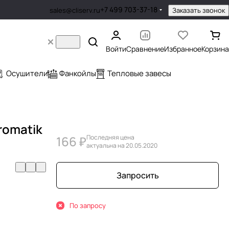
+7 499 703-37-18
Заказать звонок
sales@cliserv.ru
Войти
Сравнение
Избранное
Корзина
Осушители
Фанкойлы
Тепловые завесы
romatik
166 ₽
Последняя цена
актуальна на 20.05.2020
Запросить
По запросу