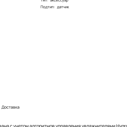
Тип
:
аксессуар
Подтип
:
датчик
Доставка
вана с учетом алгоритмов управления увлажнителями Hygr