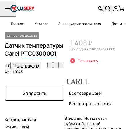
Главная
Каталог
Аксессуары и автоматика
Датчики
Снято с производства
1 408 ₽
Датчик температуры
Последняя известная цена
Carel
PTC
030
00G1
По запросу
0
Нет отзывов
Арт.
12043
Запросить
Все товары Carel
Все товары категории
Внимание! Не является
Характеристики
публичной офертой.
Бренд
:
Carel
Изображения, размещенные на