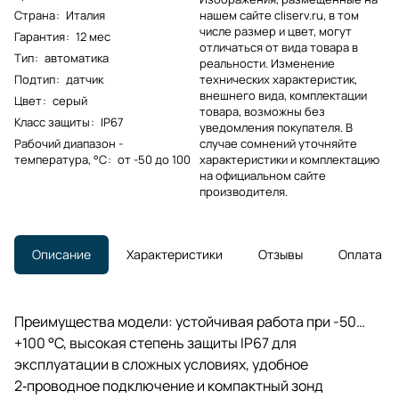
Страна
:
Италия
нашем сайте cliserv.ru, в том
числе размер и цвет, могут
Гарантия
:
12 мес
отличаться от вида товара в
Тип
:
автоматика
реальности. Изменение
Подтип
:
датчик
технических характеристик,
внешнего вида, комплектации
Цвет
:
серый
товара, возможны без
Класс защиты
:
IP67
уведомления покупателя. В
Рабочий диапазон -
случае сомнений уточняйте
температура, °С
:
от -50 до 100
характеристики и комплектацию
на официальном сайте
производителя.
Описание
Характеристики
Отзывы
Оплата
Преимущества модели: устойчивая работа при -50…
+100 °C, высокая степень защиты IP67 для
эксплуатации в сложных условиях, удобное
2‑проводное подключение и компактный зонд