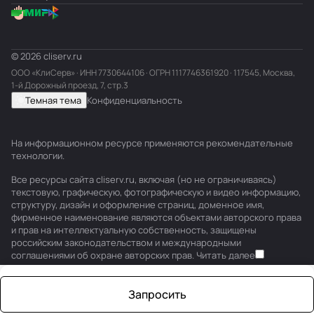
© 2026 cliserv.ru
ООО «КлиСерв» · ИНН
7730644106
· ОГРН 1117746361920 · 117545, Москва,
1-й Дорожный проезд, 7, стр.3
Темная тема
Конфиденциальность
На информационном ресурсе применяются
рекомендательные
технологии
.
Все ресурсы сайта cliserv.ru, включая (но не ограничиваясь)
текстовую, графическую, фотографическую и видео информацию,
структуру, дизайн и оформление страниц, доменное имя,
фирменное наименование являются объектами авторского права
и прав на интеллектуальную собственность, защищены
российским законодательством и международными
соглашениями об охране авторских прав.
Читать далее
Запросить