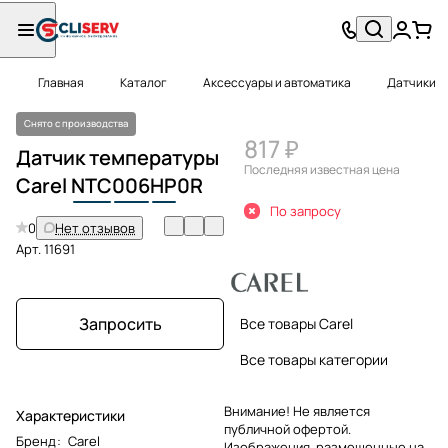
Главная
Каталог
Аксессуары и автоматика
Датчики
Снято с производства
817 ₽
Датчик температуры
Последняя известная цена
Carel
NTC
006
HP
0R
По запросу
0
Нет отзывов
Арт.
11691
Запросить
Все товары Carel
Все товары категории
Внимание! Не является
Характеристики
публичной офертой.
Бренд
:
Carel
Изображения, размещенные на