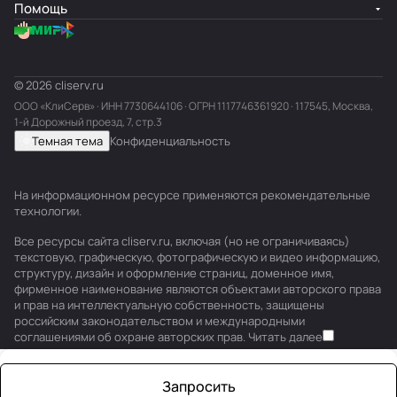
Помощь
© 2026 cliserv.ru
ООО «КлиСерв» · ИНН
7730644106
· ОГРН 1117746361920 · 117545, Москва,
1-й Дорожный проезд, 7, стр.3
Темная тема
Конфиденциальность
На информационном ресурсе применяются
рекомендательные
технологии
.
Все ресурсы сайта cliserv.ru, включая (но не ограничиваясь)
текстовую, графическую, фотографическую и видео информацию,
структуру, дизайн и оформление страниц, доменное имя,
фирменное наименование являются объектами авторского права
и прав на интеллектуальную собственность, защищены
российским законодательством и международными
соглашениями об охране авторских прав.
Читать далее
Запросить