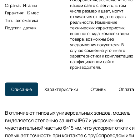
Страна
:
Италия
нашем сайте cliserv.ru, в том
числе размер и цвет, могут
Гарантия
:
12 мес
отличаться от вида товара в
Тип
:
автоматика
реальности. Изменение
Подтип
:
датчик
технических характеристик,
внешнего вида, комплектации
товара, возможны без
уведомления покупателя. В
случае сомнений уточняйте
характеристики и комплектацию
на официальном сайте
производителя.
Описание
Характеристики
Отзывы
Оплата
В отличие от типовых универсальных зондов, модель
выделяется степенью защиты IP67 и укороченной
чувствительной частью 6×15 мм, что ускоряет отклик и
повышает точность при контакте с трубопроводом или