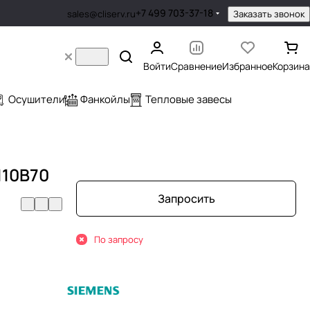
+7 499 703-37-18
Заказать звонок
sales@cliserv.ru
Войти
Сравнение
Избранное
Корзина
Осушители
Фанкойлы
Тепловые завесы
110B70
Запросить
По запросу