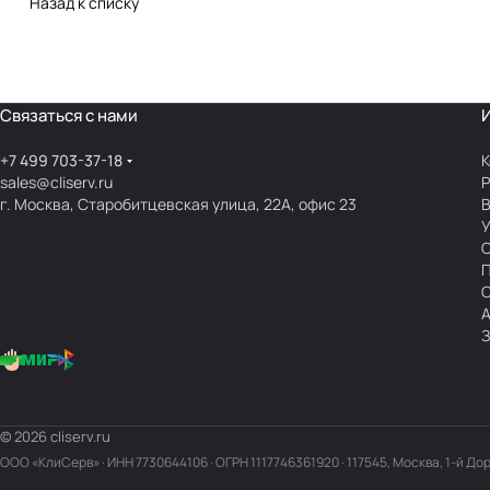
Назад к списку
Связаться с нами
+7 499 703-37-18
К
sales@cliserv.ru
Р
г. Москва, Старобитцевская улица, 22А, офис 23
В
А
З
© 2026 cliserv.ru
ООО «КлиСерв» · ИНН
7730644106
· ОГРН 1117746361920 · 117545, Москва, 1-й До