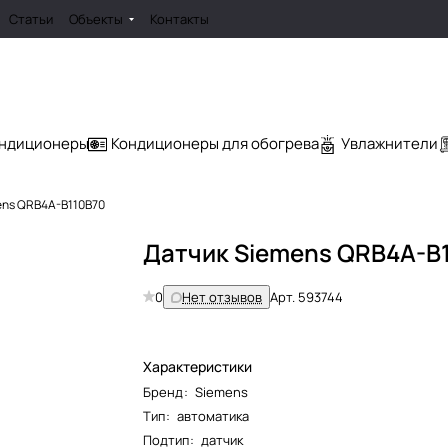
Статьи
Объекты
Контакты
ондиционеры
Кондиционеры для обогрева
Увлажнители
ens QRB4A-B110B70
Датчик Siemens QRB4A-B
0
Нет отзывов
Арт.
593744
Характеристики
Бренд
:
Siemens
Тип
:
автоматика
Подтип
:
датчик