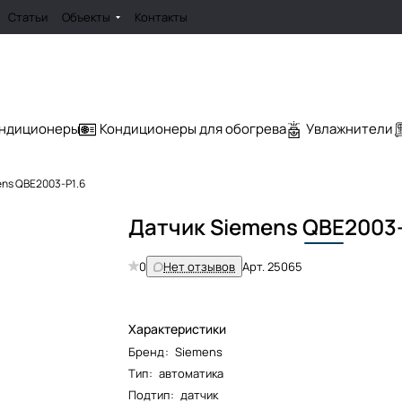
Статьи
Объекты
Контакты
ондиционеры
Кондиционеры для обогрева
Увлажнители
ns QBE2003-P1.6
Датчик Siemens
QBE
2003-
0
Нет отзывов
Арт.
25065
Характеристики
Бренд
:
Siemens
Тип
:
автоматика
Подтип
:
датчик