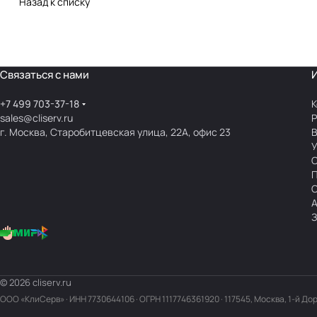
Назад к списку
Связаться с нами
+7 499 703-37-18
К
sales@cliserv.ru
Р
г. Москва, Старобитцевская улица, 22А, офис 23
В
А
З
© 2026 cliserv.ru
ООО «КлиСерв» · ИНН
7730644106
· ОГРН 1117746361920 · 117545, Москва, 1-й До