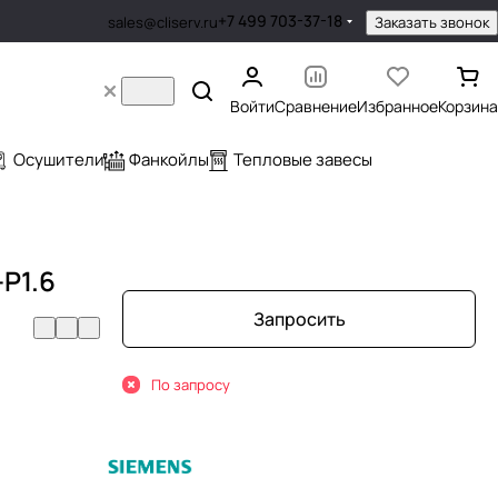
+7 499 703-37-18
Заказать звонок
sales@cliserv.ru
Войти
Сравнение
Избранное
Корзина
Осушители
Фанкойлы
Тепловые завесы
P1.6
Запросить
По запросу