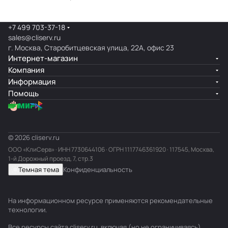
+7 499 703-37-18
sales@cliserv.ru
г. Москва, Старобитцевская улица, 22А, офис 23
Интернет-магазин
Компания
Информация
Помощь
© 2026 cliserv.ru
ООО «КлиСерв» · ИНН
7730644106
· ОГРН 1117746361920 · 117545, Москва,
1-й Дорожный проезд, 7, стр.3
Темная тема
Конфиденциальность
На информационном ресурсе применяются
рекомендательные
технологии
.
Все ресурсы сайта cliserv.ru, включая (но не ограничиваясь)