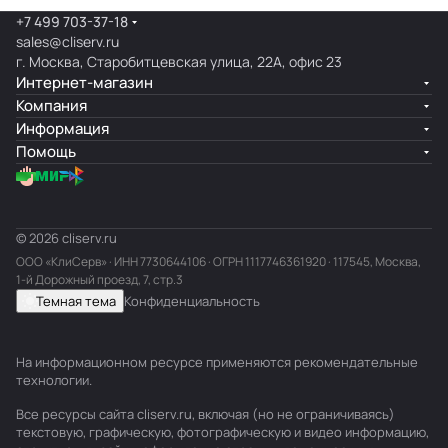
+7 499 703-37-18
sales@cliserv.ru
г. Москва, Старобитцевская улица, 22А, офис 23
Интернет-магазин
Компания
Информация
Помощь
© 2026 cliserv.ru
ООО «КлиСерв» · ИНН
7730644106
· ОГРН 1117746361920 · 117545, Москва,
1-й Дорожный проезд, 7, стр.3
Темная тема
Конфиденциальность
На информационном ресурсе применяются
рекомендательные
технологии
.
Все ресурсы сайта cliserv.ru, включая (но не ограничиваясь)
текстовую, графическую, фотографическую и видео информацию,