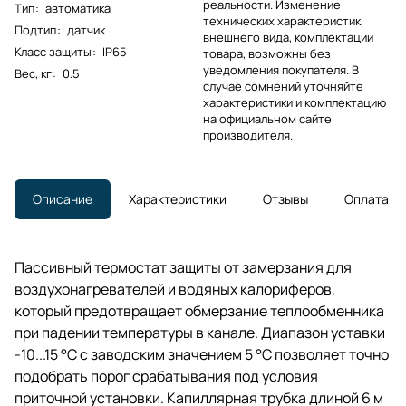
реальности. Изменение
Тип
:
автоматика
технических характеристик,
Подтип
:
датчик
внешнего вида, комплектации
Класс защиты
:
IP65
товара, возможны без
уведомления покупателя. В
Вес, кг
:
0.5
случае сомнений уточняйте
характеристики и комплектацию
на официальном сайте
производителя.
Описание
Характеристики
Отзывы
Оплата
Пассивный термостат защиты от замерзания для
воздухонагревателей и водяных калориферов,
который предотвращает обмерзание теплообменника
при падении температуры в канале. Диапазон уставки
-10...15 °C с заводским значением 5 °C позволяет точно
подобрать порог срабатывания под условия
приточной установки. Капиллярная трубка длиной 6 м