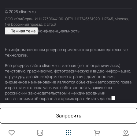
© 2026 cliserv.ru
ООО «КлиСерв» · ИНН
7730644106
· ОГРН 1117746361920 · 117545, Москва,
1-й Дорожный проезд, 7, стр.3
Темная тема
Конфиденциальность
На информационном ресурсе применяются
рекомендательные
технологии
.
Все ресурсы сайта cliserv.ru, включая (но не ограничиваясь)
текстовую, графическую, фотографическую и видео информацию,
структуру, дизайн и оформление страниц, доменное имя,
фирменное наименование являются объектами авторского права
и прав на интеллектуальную собственность, защищены
российским законодательством и международными
соглашениями об охране авторских прав.
Читать далее
Запросить