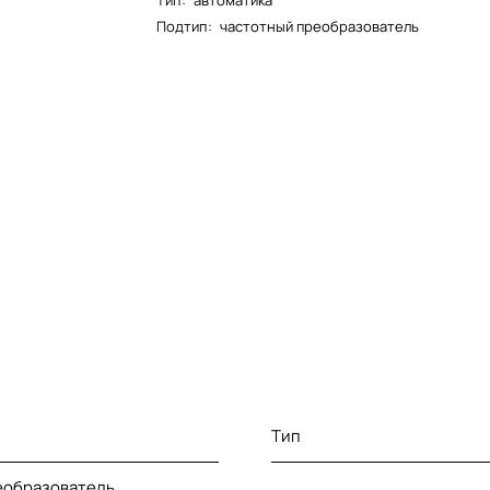
Тип
:
автоматика
Подтип
:
частотный преобразователь
Тип
еобразователь