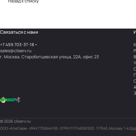
Назад к списку
Связаться с нами
+7 499 703-37-18
К
sales@cliserv.ru
Р
г. Москва, Старобитцевская улица, 22А, офис 23
В
А
З
© 2026 cliserv.ru
ООО «КлиСерв» · ИНН
7730644106
· ОГРН 1117746361920 · 117545, Москва, 1-й До