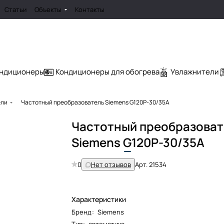
Статьи
Объекты
Контакты
ондиционеры
Кондиционеры для обогрева
Увлажнители
ели
Частотный преобразователь Siemens G120P-30/35A
Частотный преобразоват
Siemens
G
120P-30/35A
0
Нет отзывов
Арт.
21534
Характеристики
Бренд
:
Siemens