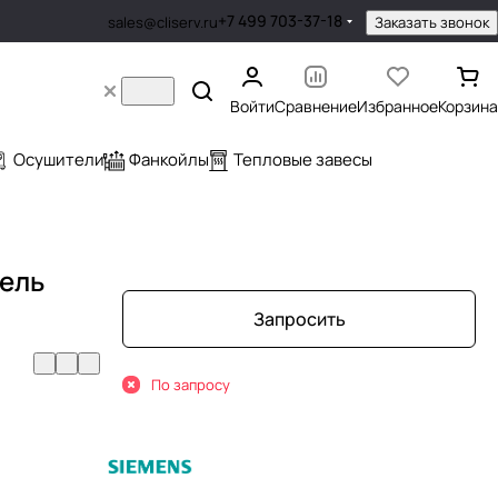
+7 499 703-37-18
Заказать звонок
sales@cliserv.ru
Войти
Сравнение
Избранное
Корзина
Осушители
Фанкойлы
Тепловые завесы
ель
Запросить
По запросу