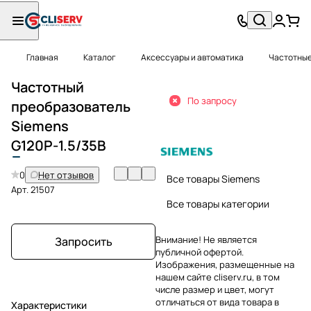
Главная
Каталог
Аксессуары и автоматика
Частотные
Частотный
По запросу
преобразователь
Siemens
G
120P-1.5/35B
0
Нет отзывов
Все товары Siemens
Арт.
21507
Все товары категории
Внимание! Не является
Запросить
публичной офертой.
Изображения, размещенные на
нашем сайте cliserv.ru, в том
числе размер и цвет, могут
отличаться от вида товара в
Характеристики