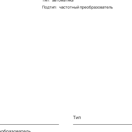
Тип
:
автоматика
Подтип
:
частотный преобразователь
Тип
еобразователь