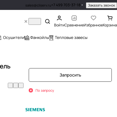
+7 499 703-37-18
Заказать звонок
sales@cliserv.ru
Войти
Сравнение
Избранное
Корзина
Осушители
Фанкойлы
Тепловые завесы
ель
Запросить
По запросу