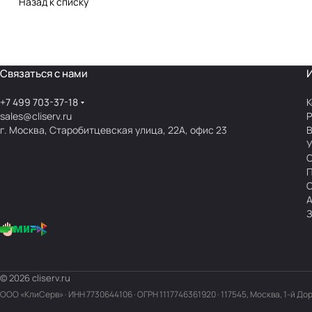
Назад к списку
Связаться с нами
+7 499 703-37-18
К
sales@cliserv.ru
Р
г. Москва, Старобитцевская улица, 22А, офис 23
В
А
З
© 2026 cliserv.ru
ООО «КлиСерв» · ИНН
7730644106
· ОГРН 1117746361920 · 117545, Москва, 1-й До