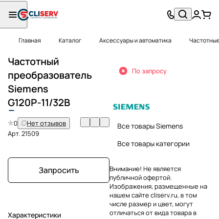
Главная
Каталог
Аксессуары и автоматика
Частотные
Частотный
По запросу
преобразователь
Siemens
G
120P-11/32B
0
Нет отзывов
Все товары Siemens
Арт.
21509
Все товары категории
Внимание! Не является
Запросить
публичной офертой.
Изображения, размещенные на
нашем сайте cliserv.ru, в том
числе размер и цвет, могут
отличаться от вида товара в
Характеристики