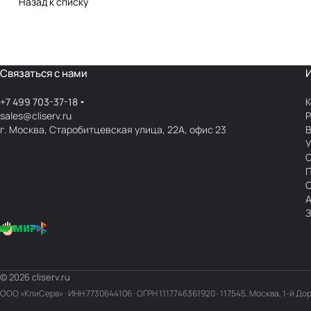
Назад к списку
Связаться с нами
+7 499 703-37-18
К
sales@cliserv.ru
Р
г. Москва, Старобитцевская улица, 22А, офис 23
В
А
З
© 2026 cliserv.ru
ООО «КлиСерв» · ИНН
7730644106
· ОГРН 1117746361920 · 117545, Москва, 1-й До