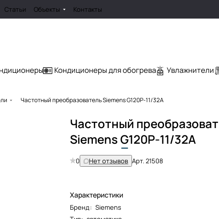
Статьи
Объекты
Контакты
ондиционеры
Кондиционеры для обогрева
Увлажнители
ели
Частотный преобразователь Siemens G120P-11/32A
Частотный преобразоват
Siemens
G
120P-11/32A
0
Нет отзывов
Арт.
21508
Характеристики
Бренд
:
Siemens