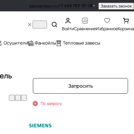
+7 499 703-37-18
Заказать звонок
sales@cliserv.ru
Войти
Сравнение
Избранное
Корзина
Осушители
Фанкойлы
Тепловые завесы
ель
Запросить
По запросу