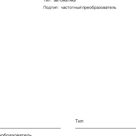
Тип
:
автоматика
Подтип
:
частотный преобразователь
Тип
еобразователь