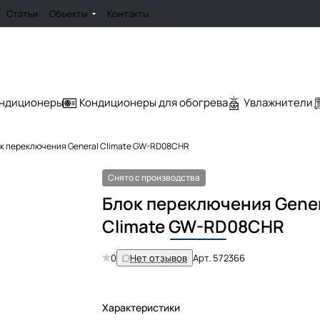
Статьи
Объекты
Контакты
ондиционеры
Кондиционеры для обогрева
Увлажнители
к переключения General Climate GW-RD08CHR
Снято с производства
Блок переключения Gener
Climate
GW-RD
08CHR
0
Нет отзывов
Арт.
572366
Характеристики