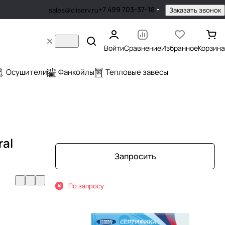
+7 499 703-37-18
Заказать звонок
sales@cliserv.ru
Войти
Сравнение
Избранное
Корзина
Осушители
Фанкойлы
Тепловые завесы
al
Запросить
По запросу