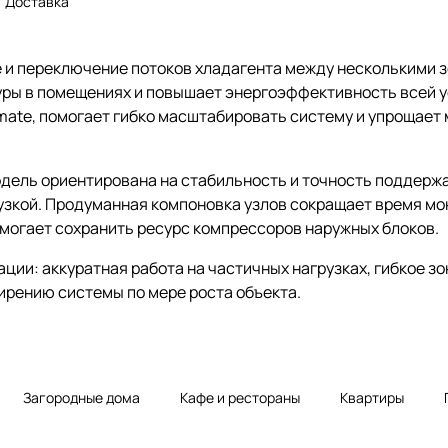
Доставка
 и переключение потоков хладагента между несколькими 
уры в помещениях и повышает энергоэффективность всей у
mate, помогает гибко масштабировать систему и упрощает
одель ориентирована на стабильность и точность поддерж
узкой. Продуманная компоновка узлов сокращает время мо
омогает сохранить ресурс компрессоров наружных блоков.
и: аккуратная работа на частичных нагрузках, гибкое зо
ирению системы по мере роста объекта.
Загородные дома
Кафе и рестораны
Квартиры