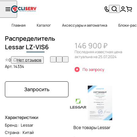
Главная
Каталог
Аксессуары и автоматика
Блоки-ра
Распределитель
146 900 ₽
Lessar
LZ-VIS
6
Последняя известная цена
актуальна на 25.07.2024
0
Нет отзывов
Арт.
14334
По запросу
Запросить
Характеристики
Бренд
:
Lessar
Все товары Lessar
Страна
:
Китай