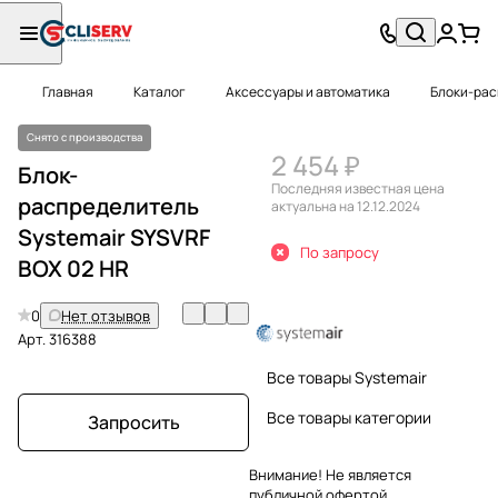
Главная
Каталог
Аксессуары и автоматика
Блоки-ра
Снято с производства
2 454 ₽
Блок-
Последняя известная цена
распределитель
актуальна на 12.12.2024
Systemair SYSVRF
По запросу
BOX 02 HR
0
Нет отзывов
Арт.
316388
Все товары Systemair
Все товары категории
Запросить
Внимание! Не является
публичной офертой.