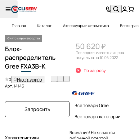
Главная
Каталог
Аксессуары и автоматика
Блоки-ра
Снято с производства
50 620 ₽
Блок-
Последняя известная цена
распределитель
актуальна на 10.06.2022
Gree
FXA
3B-K
По запросу
0
Нет отзывов
Арт.
14145
Все товары Gree
Запросить
Все товары категории
Внимание! Не является
Характеристики
публичной офертой.