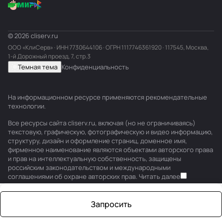
© 2026 cliserv.ru
ООО «КлиСерв» · ИНН
7730644106
· ОГРН 1117746361920 · 117545, Москва,
1-й Дорожный проезд, 7, стр.3
Темная тема
Конфиденциальность
На информационном ресурсе применяются
рекомендательные
технологии
.
Все ресурсы сайта cliserv.ru, включая (но не ограничиваясь)
текстовую, графическую, фотографическую и видео информацию,
структуру, дизайн и оформление страниц, доменное имя,
фирменное наименование являются объектами авторского права
и прав на интеллектуальную собственность, защищены
российским законодательством и международными
соглашениями об охране авторских прав.
Читать далее
Запросить