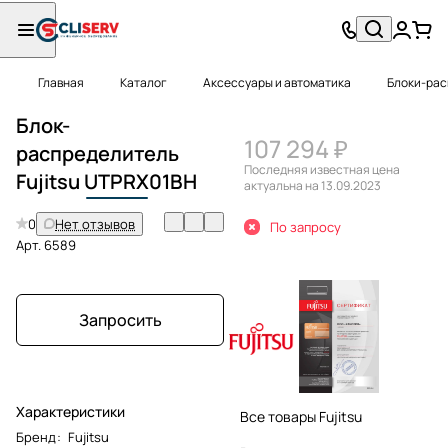
Главная
Каталог
Аксессуары и автоматика
Блоки-ра
Блок-
107 294 ₽
распределитель
Последняя известная цена
Fujitsu
UTPRX
01BH
актуальна на 13.09.2023
0
Нет отзывов
По запросу
Арт.
6589
Запросить
Характеристики
Все товары Fujitsu
Бренд
:
Fujitsu