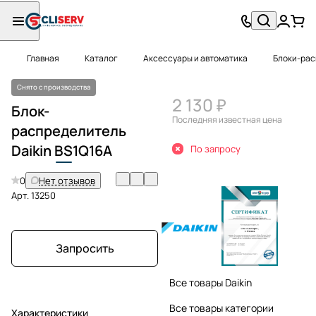
Главная
Каталог
Аксессуары и автоматика
Блоки-ра
Снято с производства
2 130 ₽
Блок-
Последняя известная цена
распределитель
Daikin
BS
1Q16A
По запросу
0
Нет отзывов
Арт.
13250
Запросить
Все товары Daikin
Все товары категории
Характеристики