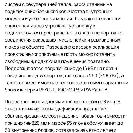
систем с рекуперацией тепла, рассчитанный на
подключение большого количества внутренних
модулей и ускоренный монтаж. Компактное шасси и
сниженная масса упрощают установку в
подпотолочном пространстве, а открытые портовые
соединения сокращают число пайки и ревизионных
люков на объекте. Разрешена фазовая реализация
проекта: неиспользуемые порты можно оставить
свободными, подключая помещения поэтапно.
Поддерживается подключение до 16 кВт на порт и
объединение двух портов для класса 250 (≈28 кВт), а
также совместимость с тепловозвратными наружными
блоками серий REYQ‑T, RQCEQ‑P3 и RWEYQ‑T8.
По сравнению с моделями той же линейки с 8 или 16
ответвлениями, эта модификация предлагает
сбалансированное соотношение габаритов и емкости:
при ширине 820 мм и массе 35 кг она обслуживает до
50 внутренних блоков, оставаясь заметно легче и