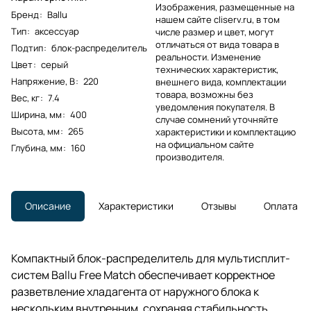
Изображения, размещенные на
Бренд
:
Ballu
нашем сайте cliserv.ru, в том
Тип
:
аксессуар
числе размер и цвет, могут
отличаться от вида товара в
Подтип
:
блок-распределитель
реальности. Изменение
Цвет
:
серый
технических характеристик,
Напряжение, В
:
220
внешнего вида, комплектации
товара, возможны без
Вес, кг
:
7.4
уведомления покупателя. В
Ширина, мм
:
400
случае сомнений уточняйте
Высота, мм
:
265
характеристики и комплектацию
на официальном сайте
Глубина, мм
:
160
производителя.
Описание
Характеристики
Отзывы
Оплата
Компактный блок-распределитель для мультисплит-
систем Ballu Free Match обеспечивает корректное
разветвление хладагента от наружного блока к
нескольким внутренним, сохраняя стабильность