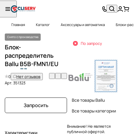
Главная
Каталог
Аксессуары и автоматика
Блоки-ра
Снято с производства
По запросу
Блок-
распределитель
Ballu
B
5
B-FMN1/EU
0
Нет отзывов
Арт.
351323
Все товары Ballu
Запросить
Все товары категории
Внимание! Не является
публичной офертой.
Характеристики