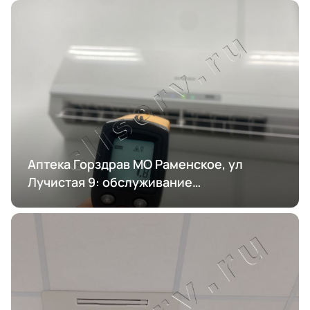
Аптека Горздрав МО Раменское, ул
Лучистая 9: обслуживание
кондиционирования