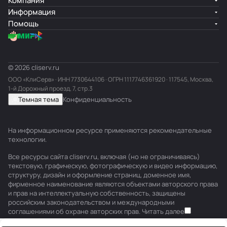
Компания
Информация
Помощь
© 2026 cliserv.ru
ООО «КлиСерв» · ИНН
7730644106
· ОГРН 1117746361920 · 117545, Москва,
1-й Дорожный проезд, 7, стр.3
Темная тема
Конфиденциальность
На информационном ресурсе применяются
рекомендательные
технологии
.
Все ресурсы сайта cliserv.ru, включая (но не ограничиваясь)
текстовую, графическую, фотографическую и видео информацию,
структуру, дизайн и оформление страниц, доменное имя,
фирменное наименование являются объектами авторского права
и прав на интеллектуальную собственность, защищены
российским законодательством и международными
соглашениями об охране авторских прав.
Читать далее