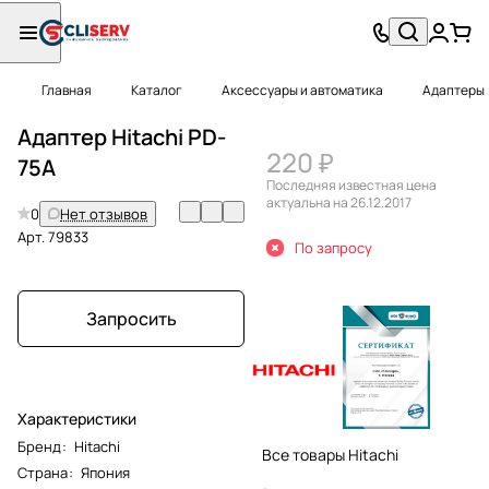
Главная
Каталог
Аксессуары и автоматика
Адаптеры
Адаптер Hitachi PD-
220 ₽
75A
Последняя известная цена
актуальна на 26.12.2017
0
Нет отзывов
Арт.
79833
По запросу
Запросить
Характеристики
Бренд
:
Hitachi
Все товары Hitachi
Страна
:
Япония