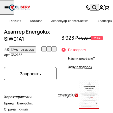
Главная
Каталог
Аксессуары и автоматика
Адаптеры
Адаптер Energolux
3 923 ₽
SIW
01A1
4 903 ₽
-20%
0
Нет отзывов
По запросу
Арт.
352755
Нашли дешевле?
Хочу в подарок
Запросить
Характеристики
Бренд
:
Energolux
Страна
:
Китай