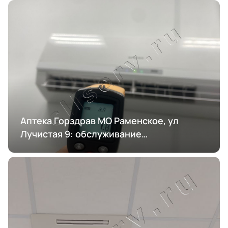
Аптека Горздрав МО Раменское, ул
Лучистая 9: обслуживание
кондиционирования