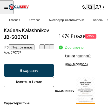
Главная
Каталог
Аксессуары и автоматика
Кабели
Кабель Kalashnikov
1 474 ₽
JB-5007G1
1 842 ₽
-20%
0
Нет отзывов
Достаточно
Арт.
570737
Нашли дешевле?
Хочу в подарок
В корзину
Купить в 1 клик
Характеристики