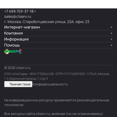
+7 499 703-37-18
sales@cliserv.ru
г. Москва, Старобитцевская улица, 22А, офис 23
Интернет-магазин
Компания
Информация
Помощь
© 2026 cliserv.ru
ООО «КлиСерв» · ИНН
7730644106
· ОГРН 1117746361920 · 117545, Москва,
1-й Дорожный проезд, 7, стр.3
Темная тема
Конфиденциальность
На информационном ресурсе применяются
рекомендательные
технологии
.
Все ресурсы сайта cliserv.ru, включая (но не ограничиваясь)